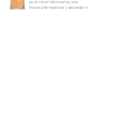
es un recorrido inverso, una
manera de repensar y desandar el
ca
Sa lumière, toute / Toda su luz
El día 28 de noviembre de 2015,
Norberto Sayegh, Victòria Pujadas y
Pepe Jiménez Espejo presentarón
Ahora Twelve by Fifteen, empresa
austriaca que ofrece camisetas con
diseños de distintos artistas de