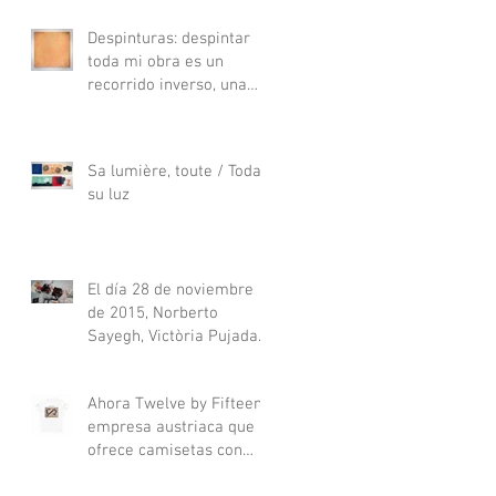
Despinturas: despintar
toda mi obra es un
recorrido inverso, una
manera de repensar y
desandar el ca
Sa lumière, toute / Toda
su luz
El día 28 de noviembre
de 2015, Norberto
Sayegh, Victòria Pujadas
y Pepe Jiménez Espejo
presentarón
Ahora Twelve by Fifteen,
empresa austriaca que
ofrece camisetas con
diseños de distintos