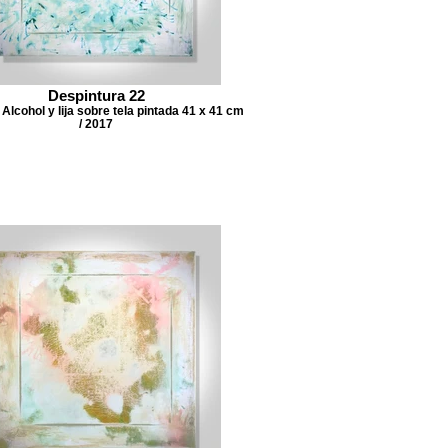
Despintura 22
Alcohol y lija sobre tela pintada 41 x 41 cm
/ 2017