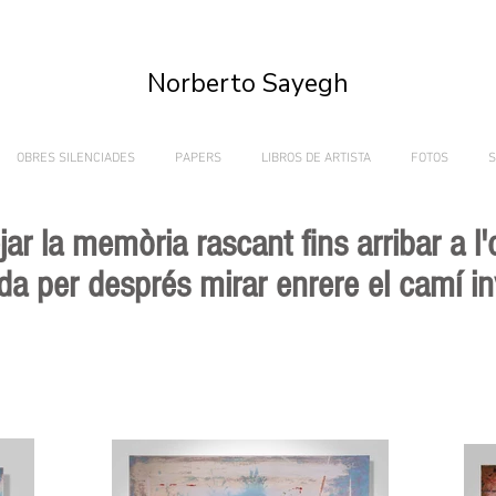
Norberto Sayegh
OBRES SILENCIADES
PAPERS
LIBROS DE ARTISTA
FOTOS
S
jar la memòria rascant fins arribar a l'
ida per després mirar enrere el camí i