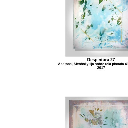
Despintura 27
Acetona, Alcohol y lija sobre tela pintada 4
2017